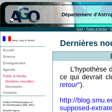
Département d'Astro
AGO
>
Public & Media
>
D
Dernières nou
Sorry: only in french
Accueil
Science
Enseignement
L'hypothèse d
Agenda
ce qui devrait cl
Public & Media
Dernières nouvelles...
retour
"
).
Documents...
Contacts
http://blog.smu.e
Institut d'Astrophysique et
de Géophysique (Bât. B5c)
supposed-extrater
Quartier Agora