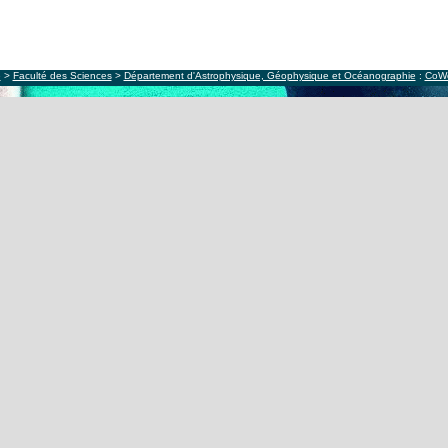
e
>
Faculté des Sciences
>
Département d'Astrophysique, Géophysique et Océanographie
:
CoW