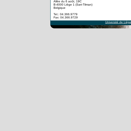
Allée du 6 août, 19C
B-4000 Liège 1 (Sart-Tilman)
Belgique
Tel.: 04.366.9779
Fax: 04.366.9729
Université de Lièg