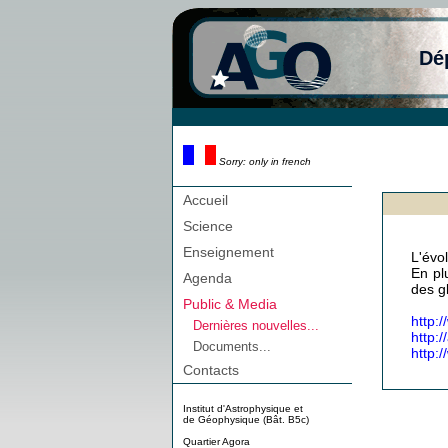
Dé
Sorry: only in french
Accueil
Science
Enseignement
L'évol
En pl
Agenda
des g
Public & Media
http:
Dernières nouvelles...
http:
Documents...
http:
Contacts
Institut d'Astrophysique et
de Géophysique (Bât. B5c)
Quartier Agora