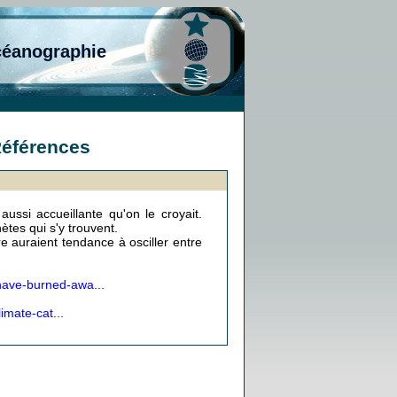
céanographie
Références
ussi accueillante qu'on le croyait.
ètes qui s'y trouvent.
 auraient tendance à osciller entre
have-burned-awa...
imate-cat...