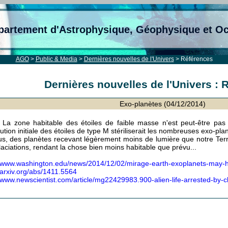
partement d'Astrophysique, Géophysique et O
AGO
>
Public & Media
>
Dernières nouvelles de l'Univers
> Références
Dernières nouvelles de l'Univers : 
Exo-planètes (04/12/2014)
La zone habitable des étoiles de faible masse n'est peut-être pas a
ution initiale des étoiles de type M stériliserait les nombreuses exo-plan
us, des planètes recevant légèrement moins de lumière que notre Terre
laciations, rendant la chose bien moins habitable que prévu...
//www.washington.edu/news/2014/12/02/mirage-earth-exoplanets-may-
//arxiv.org/abs/1411.5564
//www.newscientist.com/article/mg22429983.900-alien-life-arrested-by-cl