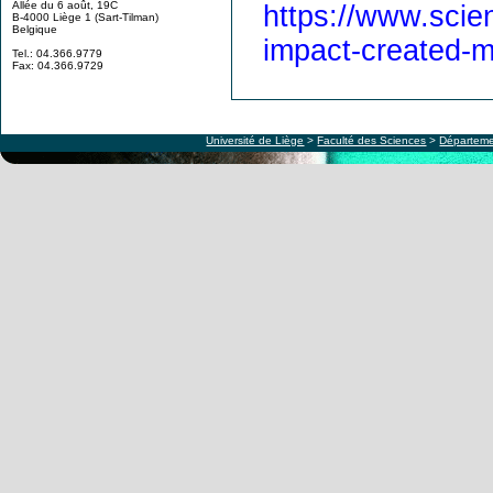
Allée du 6 août, 19C
https://www.sci
B-4000 Liège 1 (Sart-Tilman)
Belgique
impact-created-m
Tel.: 04.366.9779
Fax: 04.366.9729
Université de Liège
>
Faculté des Sciences
>
Départeme