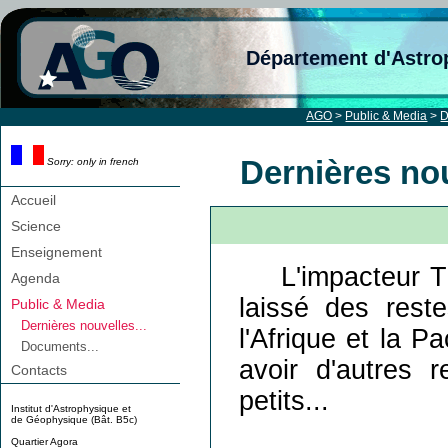
Département d'Astro
AGO
>
Public & Media
>
D
Dernières nou
Sorry: only in french
Accueil
Science
Enseignement
L'impacteur Th
Agenda
laissé des res
Public & Media
Dernières nouvelles...
l'Afrique et la Pa
Documents...
avoir d'autres 
Contacts
petits...
Institut d'Astrophysique et
de Géophysique (Bât. B5c)
Quartier Agora