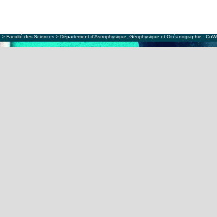
e
>
Faculté des Sciences
>
Département d'Astrophysique, Géophysique et Océanographie
:
CoW