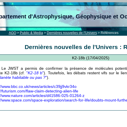
partement d'Astrophysique, Géophysique et O
AGO
>
Public & Media
>
Dernières nouvelles de l'Univers
> Références
Dernières nouvelles de l'Univers : 
K2-18b (17/04/2025)
Le JWST a permis de confirmer la présence de molécules potentie
te K2-18b (cf.
"
K2-18 b
"
). Toutefois, les débats restent vifs sur le li
lanète habitable ou pas ?
"
).
://www.bbc.co.uk/news/articles/c39jj9vkr34o
//futurism.com/flaw-claim-detecting-alien-life
://www.nature.com/articles/d41586-025-01264-z
://www.space.com/space-exploration/search-for-life/doubts-mount-further