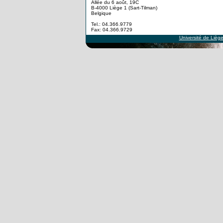
Allée du 6 août, 19C
B-4000 Liège 1 (Sart-Tilman)
Belgique
Tel.: 04.366.9779
Fax: 04.366.9729
Université de Lièg