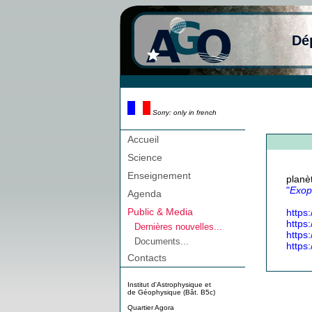
Dé
Sorry: only in french
Accueil
Science
Enseignement
planè
"
Exop
Agenda
Public & Media
https
https:
Dernières nouvelles...
https
Documents...
https
Contacts
Institut d'Astrophysique et
de Géophysique (Bât. B5c)
Quartier Agora