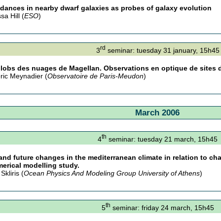
ances in nearby dwarf galaxies as probes of galaxy evolution
a Hill (
ESO
)
rd
3
seminar: tuesday 31 january, 15h45
lobs des nuages de Magellan. Observations en optique de sites d
ric Meynadier (
Observatoire de Paris-Meudon
)
March 2006
th
4
seminar: tuesday 21 march, 15h45
and future changes in the mediterranean climate in relation to ch
erical modelling study.
Skliris (
Ocean Physics And Modeling Group University of Athens
)
th
5
seminar: friday 24 march, 15h45