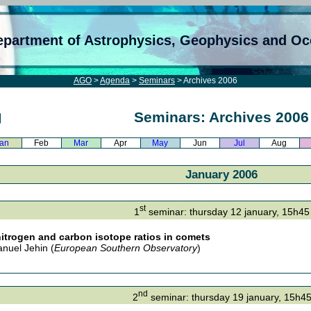
epartment of Astrophysics, Geophysics and O
AGO
>
Agenda
>
Seminars
> Archives 2006
Seminars: Archives 2006
an
Feb
Mar
Apr
May
Jun
Jul
Aug
January 2006
st
1
seminar: thursday 12 january, 15h45
itrogen and carbon isotope ratios in comets
uel Jehin (
European Southern Observatory
)
nd
2
seminar: thursday 19 january, 15h4