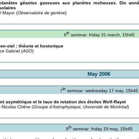
planètes géantes gazeuses aux planètes rocheuses. Dix ann
solaires
l Mayor (
Observatoire de genève
)
th
6
seminar: friday 31 march, 15h45
-en-ciel : théorie et hostorique
ce Gabriel (
AGO
)
May 2006
th
7
seminar: wednesday 17 may, 15h45
nt asymétrique et le taux de rotation des étoiles Wolf-Rayet
-Nicolas Chêne (
Groupe d'Astrophysique, Université de Montréal
)
th
8
seminar: friday 19 may, 15h45