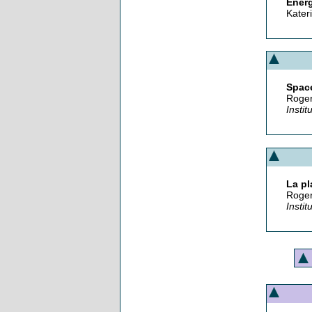
Energ
Kateri
Space
Roger
Instit
La pl
Roger
Instit