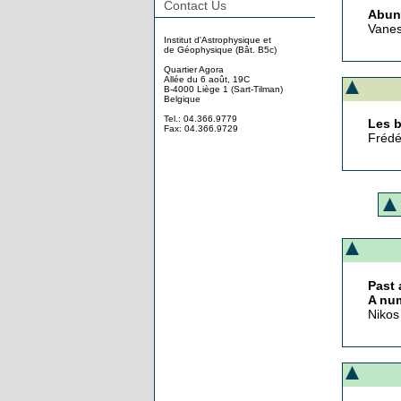
Contact Us
Abund
Vaness
Institut d'Astrophysique et
de Géophysique (Bât. B5c)
Quartier Agora
Allée du 6 août, 19C
B-4000 Liège 1 (Sart-Tilman)
Belgique
Tel.: 04.366.9779
Les b
Fax: 04.366.9729
Frédé
Past 
A num
Nikos 