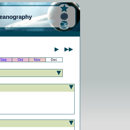
ceanography
Sep
Oct
Nov
Dec
5