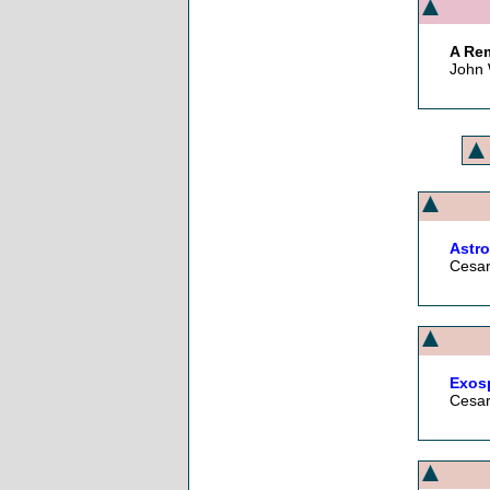
A Re
John 
Astro
Cesar
Exos
Cesar