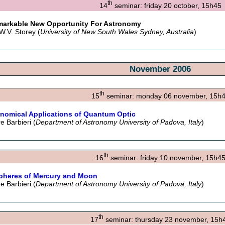
th
14
seminar: friday 20 october, 15h45
markable New Opportunity For Astronomy
W.V. Storey (
University of New South Wales Sydney, Australia
)
November 2006
th
15
seminar: monday 06 november, 15h
nomical Applications of Quantum Optic
e Barbieri (
Department of Astronomy University of Padova, Italy
)
th
16
seminar: friday 10 november, 15h4
pheres of Mercury and Moon
e Barbieri (
Department of Astronomy University of Padova, Italy
)
th
17
seminar: thursday 23 november, 15h