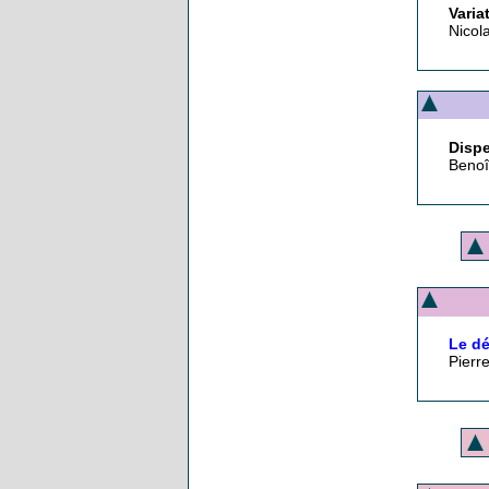
Varia
Nicol
Dispe
Benoî
Le dé
Pierr