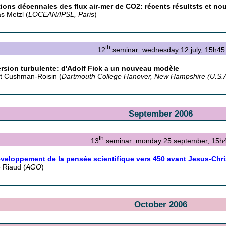
tions décennales des flux air-mer de CO2: récents résultsts et no
as Metzl (
LOCEAN/IPSL, Paris
)
th
12
seminar: wednesday 12 july, 15h45
rsion turbulente: d'Adolf Fick a un nouveau modèle
t Cushman-Roisin (
Dartmouth College Hanover, New Hampshire (U.S.A
September 2006
th
13
seminar: monday 25 september, 15h
veloppement de la pensée scientifique vers 450 avant Jesus-Chri
e Riaud (
AGO
)
October 2006