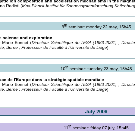
etic ion composition and acceleration mechanisms in the magnet
na Radioti (
Max-Planck-Institut für Sonnensystemforschung Katlenbur
th
9
seminar: monday 22 may, 15h45
 science and exploration
-Marie Bonnet (
Directeur Scientifique de l'ESA (1983-2001) ; Direct
ute, Berne ; Professeur de Faculté à l'Université de Liège
)
th
10
seminar: tuesday 23 may, 15h45
ace de l'Europe dans la stratégie spatiale mondiale
-Marie Bonnet (
Directeur Scientifique de l'ESA (1983-2001) ; Direct
ute, Berne ; Professeur de Faculté à l'Université de Liège
)
July 2006
th
11
seminar: friday 07 july, 15h45