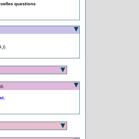
uvelles questions
.)
)
45
st.