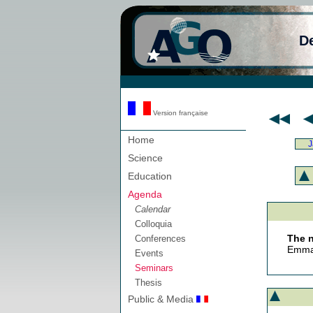
D
Version française
Home
J
Science
Education
Agenda
Calendar
Colloquia
The n
Conferences
Emman
Events
Seminars
Thesis
Public & Media