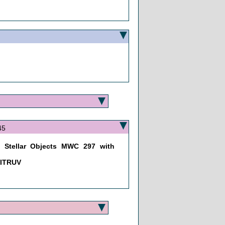
45
g Stellar Objects MWC 297 with
VITRUV