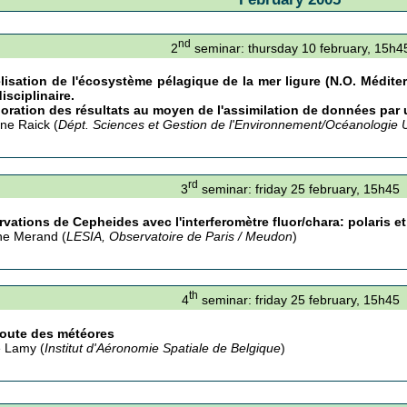
nd
2
seminar: thursday 10 february, 15h4
isation de l'écosystème pélagique de la mer ligure (N.O. Médit
disciplinaire.
oration des résultats au moyen de l'assimilation de données par 
ine Raick (
Dépt. Sciences et Gestion de l'Environnement/Océanologie U
rd
3
seminar: friday 25 february, 15h45
vations de Cepheides avec l'interferomètre fluor/chara: polaris e
ne Merand (
LESIA, Observatoire de Paris / Meudon
)
th
4
seminar: friday 25 february, 15h45
coute des météores
 Lamy (
Institut d'Aéronomie Spatiale de Belgique
)