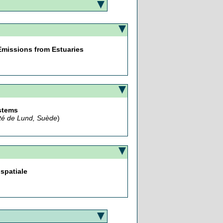
 Emissions from Estuaries
ystems
ité de Lund, Suède
)
spatiale