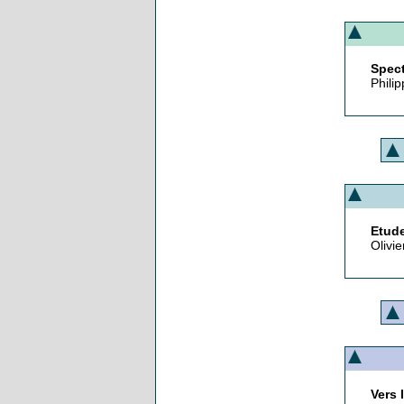
Spec
Phili
Etude
Olivie
Vers 