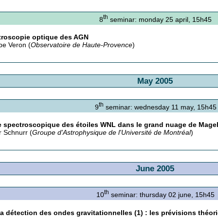
th
8
seminar: monday 25 april, 15h45
troscopie optique des AGN
ppe Veron (
Observatoire de Haute-Provence
)
May 2005
th
9
seminar: wednesday 11 may, 15h45
 spectroscopique des étoiles WNL dans le grand nuage de Magel
r Schnurr (
Groupe d'Astrophysique de l'Université de Montréal
)
June 2005
th
10
seminar: thursday 02 june, 15h45
la détection des ondes gravitationnelles (1) : les prévisions théor