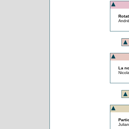
Rotat
André
La no
Nicol
Parti
Julian