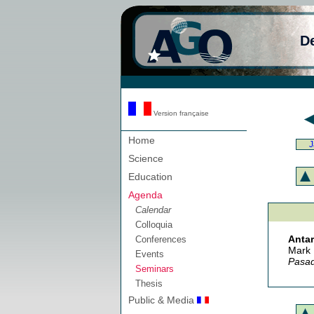
D
Version française
Home
J
Science
Education
Agenda
Calendar
Colloquia
Antar
Conferences
Mark
Events
Pasa
Seminars
Thesis
Public & Media