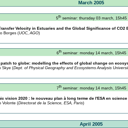
March 2005
th
5
seminar: thursday 03 march, 15h45
ransfer Velocity in Estuaries and the Global Significance of CO2
to Borges (
UOC, AGO
)
th
6
seminar: monday 14 march, 15h45
patch to globe: modelling the effects of global change on ecos
n Skye (
Dept. of Physical Geography and Ecosystems Analysis Univers
th
7
seminar: monday 14 march, 15h45
c vision 2020 : le nouveau plan à long terme de l'ESA en science 
o Volonte (
Directorat de la Science, ESA, Paris
)
April 2005