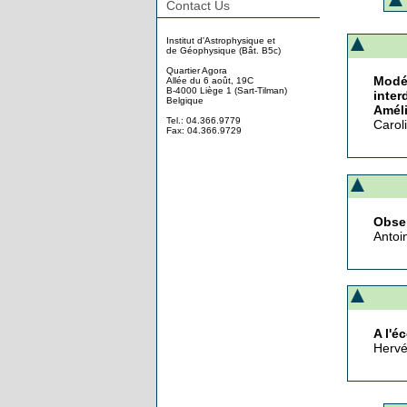
Contact Us
Institut d'Astrophysique et
de Géophysique (Bât. B5c)
Quartier Agora
Modél
Allée du 6 août, 19C
B-4000 Liège 1 (Sart-Tilman)
inter
Belgique
Améli
Tel.: 04.366.9779
Carol
Fax: 04.366.9729
Obser
Antoi
A l'é
Hervé