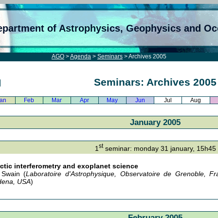
epartment of Astrophysics, Geophysics and O
AGO
>
Agenda
>
Seminars
> Archives 2005
Seminars: Archives 2005
an
Feb
Mar
Apr
May
Jun
Jul
Aug
January 2005
st
1
seminar: monday 31 january, 15h45
ctic interferometry and exoplanet science
 Swain (
Laboratoire d'Astrophysique, Observatoire de Grenoble, Fr
dena, USA
)
February 2005