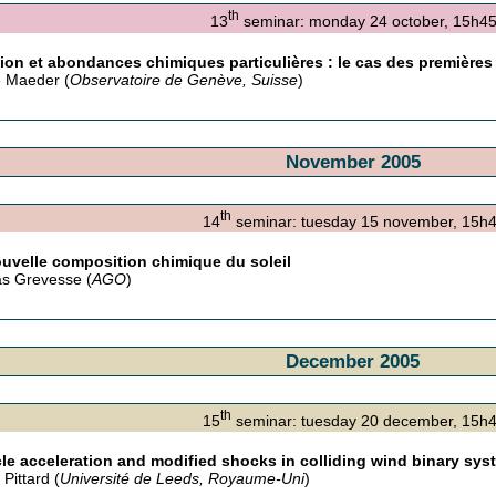
th
13
seminar: monday 24 october, 15h4
ion et abondances chimiques particulières : le cas des premières 
 Maeder (
Observatoire de Genève, Suisse
)
November 2005
th
14
seminar: tuesday 15 november, 15h
uvelle composition chimique du soleil
as Grevesse (
AGO
)
December 2005
th
15
seminar: tuesday 20 december, 1
cle acceleration and modified shocks in colliding wind binary sy
 Pittard (
Université de Leeds, Royaume-Uni
)