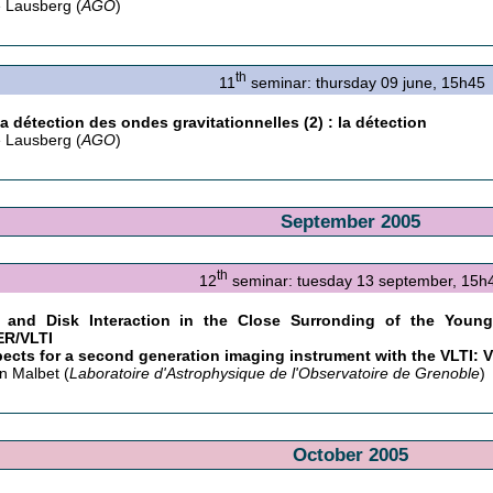
 Lausberg (
AGO
)
th
11
seminar: thursday 09 june, 15h45
la détection des ondes gravitationnelles (2) : la détection
 Lausberg (
AGO
)
September 2005
th
12
seminar: tuesday 13 september, 15h
 and Disk Interaction in the Close Surronding of the Youn
R/VLTI
ects for a second generation imaging instrument with the VLTI: 
n Malbet (
Laboratoire d'Astrophysique de l'Observatoire de Grenoble
)
October 2005