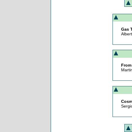
Gas T
Alber
From 
Marti
Cosmi
Sergi