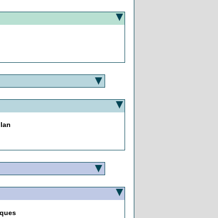
lan
iques