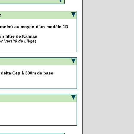
5
erranée) au moyen d'un modèle 1D
un filtre de Kalman
niversité de Liège
)
t delta Cep à 300m de base