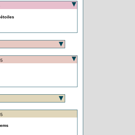
5
étoiles
45
5h45
stems