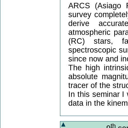
ARCS (Asiago R
survey completel
derive accurat
atmospheric par
(RC) stars, f
spectroscopic s
since now and in
The high intrins
absolute magni
tracer of the str
In this seminar I
data in the kinem
th