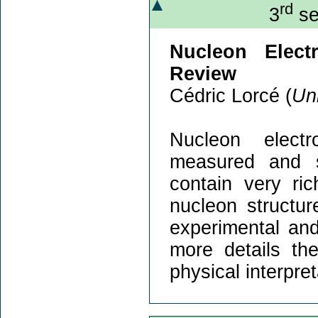
rd
3
se
Nucleon Elect
Review
Cédric Lorcé (
Uni
Nucleon elect
measured and s
contain very ri
nucleon structu
experimental and
more details t
physical interpret