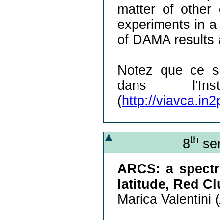
matter of other 
experiments in a 
of DAMA results a
Notez que ce sé
dans l'Insti
(
http://viavca.in2p
th
8
sem
ARCS: a spectro
latitude, Red C
Marica Valentini (