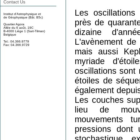
Contact Us
Les oscillation
Institut d'Astrophysique et
de Géophysique (Bât. B5c)
près de quarante
Quartier Agora
Allée du 6 août, 19C
dizaine d'ann
B-4000 Liège 1 (Sart-Tilman)
Belgique
L'avènement de 
Tel.: 04.366.9779
Fax: 04.366.9729
mais aussi Kep
myriade d'étoi
oscillations sont
étoiles de séque
également depuis
Les couches supé
lieu de mouv
mouvements tur
pressions dont 
stochastique, e