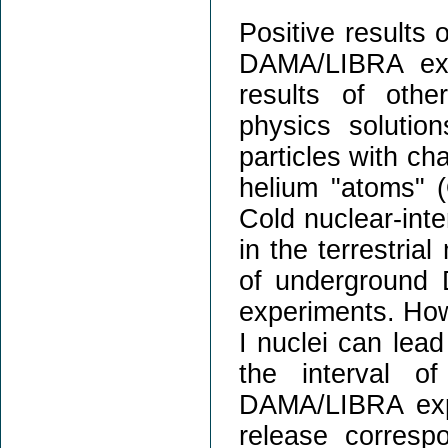
Positive results
DAMA/LIBRA exp
results of othe
physics solutio
particles with ch
helium "atoms" 
Cold nuclear-int
in the terrestria
of underground 
experiments. How
I nuclei can lead
the interval 
DAMA/LIBRA expe
release corresp