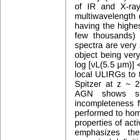
of IR and X-ray
multiwavelength 
having the highes
few thousands) 
spectra are very 
object being very
log [νL(5.5 μm)]
local ULIRGs to 
Spitzer at z ~ 2.
AGN shows sig
incompleteness 
performed to homo
properties of act
emphasizes the