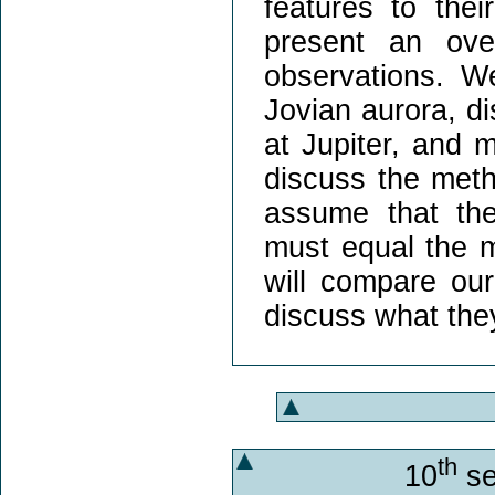
features to thei
present an ove
observations. We
Jovian aurora, di
at Jupiter, and 
discuss the met
assume that the
must equal the m
will compare our
discuss what th
th
10
se