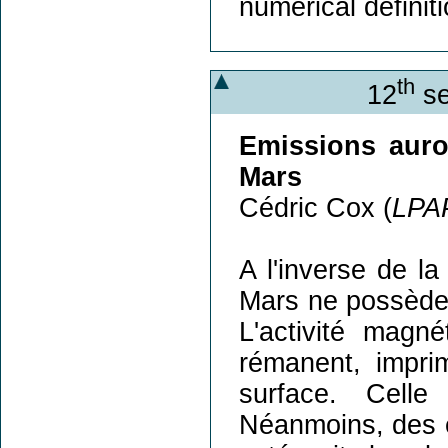
numerical definiti
th
12
se
Emissions auro
Mars
Cédric Cox (
LPA
A l'inverse de l
Mars ne possède
L'activité mag
rémanent, impri
surface. Cell
Néanmoins, des é