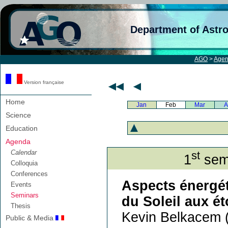
Department of Astr
AGO
>
Age
Version française
Home
Jan
Feb
Mar
A
Science
Education
Agenda
Calendar
st
1
semi
Colloquia
Conferences
Aspects énergét
Events
Seminars
du Soleil aux ét
Thesis
Kevin Belkacem 
Public & Media