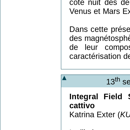
coté nuit des d
Venus et Mars E
Dans cette prése
des magnétosphèr
de leur compos
caractérisation d
th
13
se
Integral Field 
cattivo
Katrina Exter (
KU