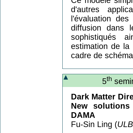
Ce modèle simpli
d'autres applic
l'évaluation des
diffusion dans 
sophistiqués a
estimation de la
cadre de schéma
th
5
semin
Dark Matter Dire
New solutions
DAMA
Fu-Sin Ling (
ULB