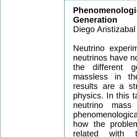
Phenomenolog
Generation
Diego Aristizabal
Neutrino experim
neutrinos have 
the different 
massless in th
results are a s
physics. In this 
neutrino mass 
phenomenological
how the proble
related with