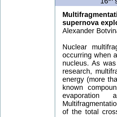
16
s
Multifragmenta
supernova expl
Alexander Botvin
Nuclear multifr
occurring when a
nucleus. As was 
research, multif
energy (more tha
known compound
evaporation a
Multifragmentati
of the total cro