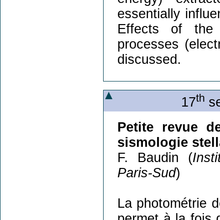
essentially influ
Effects of th
processes (elect
discussed.
th
17
se
Petite revue d
sismologie stell
F. Baudin (
Inst
Paris-Sud
)
La photométrie d
permet à la fois 