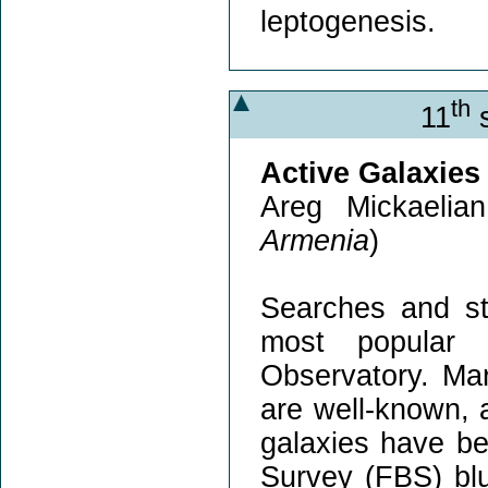
leptogenesis.
th
11
s
Active Galaxies 
Areg Mickaelia
Armenia
)
Searches and st
most popular 
Observatory. Mar
are well-known, a
galaxies have b
Survey (FBS) blue