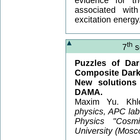
evidence for th
associated with
excitation energy
th
7
s
Puzzles of Dar
Composite Dark
New solutions
DAMA.
Maxim Yu. Khl
physics, APC labo
Physics "Cosm
University (Mosc