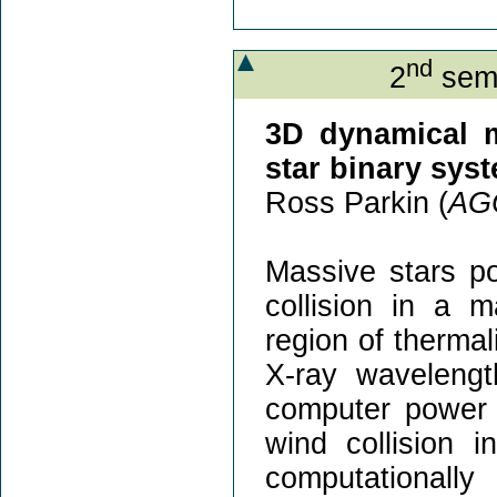
nd
2
semi
3D dynamical m
star binary sys
Ross Parkin (
AGO
Massive stars po
collision in a 
region of thermal
X-ray wavelengt
computer power 
wind collision 
computationall