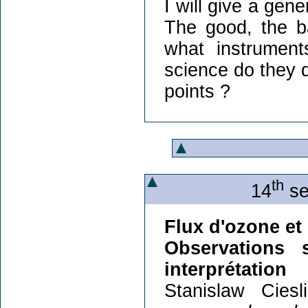
I will give a gen
The good, the b
what instrumen
science do they d
points ?
th
14
se
Flux d'ozone et 
Observations 
interprétation
Stanislaw Ciesl