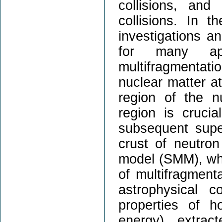
collisions, and
collisions. In 
investigations a
for many app
multifragmentat
nuclear matter at
region of the n
region is crucia
subsequent super
crust of neutron 
model (SMM), whi
of multifragment
astrophysical c
properties of ho
energy) extrac