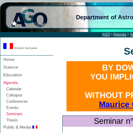
Department of Astr
AGO
>
Agenda
>
S
S
Version française
Home
BY DOW
Science
Education
YOU IMPL
Agenda
Calendar
WITHOUT P
Colloquia
Conferences
Maurice 
Events
Seminars
Seminar n
Thesis
Public & Media