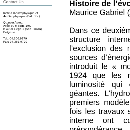
Histoire de l’évo
Contact Us
Maurice Gabriel (
Institut d'Astrophysique et
de Géophysique (Bât. B5c)
Quartier Agora
Allée du 6 août, 19C
Dans ce deuxième
B-4000 Liège 1 (Sart-Tilman)
Belgique
structure inte
Tel.: 04.366.9779
Fax: 04.366.9729
l’exclusion des
sources d’énerg
introduit le « 
1924 que les n
luminosité qui
géantes. L’hydr
premiers modèle
fois les travaux
interne ont c
prépondérance