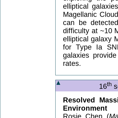
elliptical galax
Magellanic Cloud
can be detecte
difficulty at ~10
elliptical galaxy 
for Type Ia SNR
galaxies provid
rates.
th
16
s
Resolved Massi
Environment
Rosie Chen (
Ma