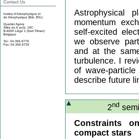
Contact Us
Astrophysical p
Institut d'Astrophysique et
de Géophysique (Bât. B5c)
momentum excha
Quartier Agora
Allée du 6 août, 19C
self-excited ele
B-4000 Liège 1 (Sart-Tilman)
Belgique
we observe parti
Tel.: 04.366.9779
Fax: 04.366.9729
and at the same
turbulence. I re
of wave-particle
describe future l
nd
2
semi
Constraints o
compact stars