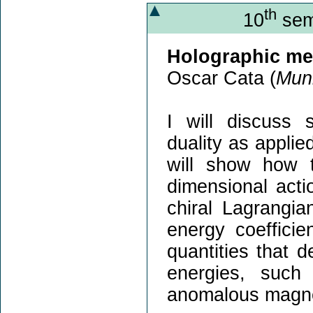
th
10
sem
Holographic me
Oscar Cata (
Muni
I will discuss 
duality as applied
will show how t
dimensional acti
chiral Lagrangia
energy coefficie
quantities that 
energies, such
anomalous magne