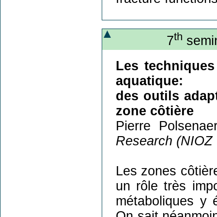
th
7
semin
Les techniques
aquatique:
des outils adap
zone côtière
Pierre Polsenae
Research (NIOZ 
Les zones côtière
un rôle très imp
métaboliques y ét
On sait néanmoi