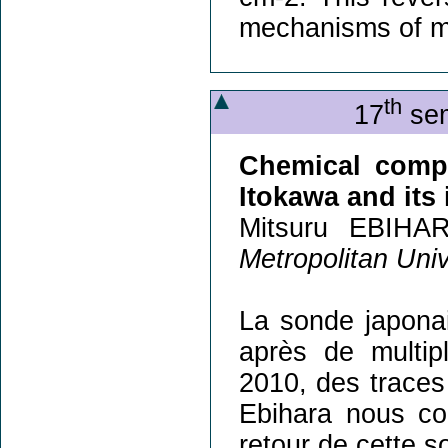
mechanisms of mo
th
17
sem
Chemical compo
Itokawa and its 
Mitsuru EBIHA
Metropolitan Uni
La sonde japona
après de multipl
2010, des traces
Ebihara nous co
retour de cette s