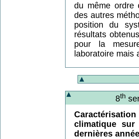
du même ordre d
des autres méthod
position du sy
résultats obtenus
pour la mesur
laboratoire mais a
th
8
sem
Caractérisat
climatique sur
dernières anné