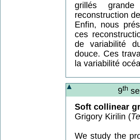
grillés grande
reconstruction d
Enfin, nous prés
ces reconstruct
de variabilité 
douce. Ces trava
la variabilité oc
th
9
se
Soft collinear g
Grigory Kirilin (
Te
We study the prob