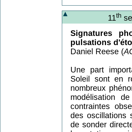
th
11
se
Signatures ph
pulsations d'éto
Daniel Reese (
A
Une part import
Soleil sont en r
nombreux phénomè
modélisation de 
contraintes obser
des oscillations 
de sonder directe