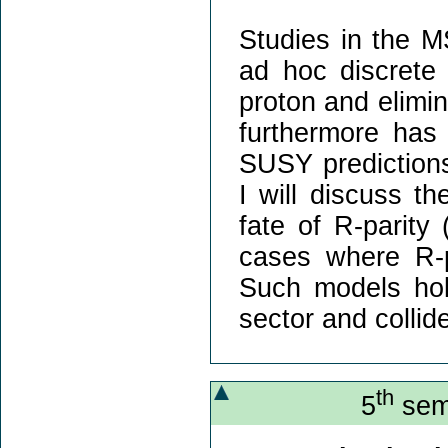
Studies in the 
ad hoc discrete 
proton and elim
furthermore has
SUSY predictions
I will discuss t
fate of R-parity
cases where R-pa
Such models hol
sector and colli
th
5
semi