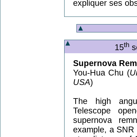
expliquer ses ob
th
15
s
Supernova Remn
You-Hua Chu (
U
USA
)
The high angu
Telescope ope
supernova remn
example, a SNR w