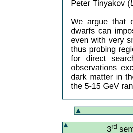
Peter Tinyakov (
We argue that o
dwarfs can impos
even with very sm
thus probing reg
for direct searc
observations exc
dark matter in t
the 5-15 GeV ra
rd
3
semi