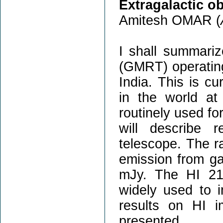
Extragalactic 
Amitesh OMAR (
I shall summari
(GMRT) operating
India. This is cu
in the world at
routinely used fo
will describe 
telescope. The r
emission from ga
mJy. The HI 21 
widely used to i
results on HI i
presented.