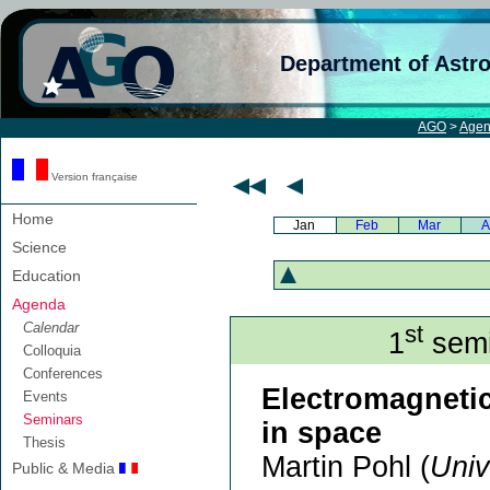
Department of Astr
AGO
>
Age
Version française
Home
Jan
Feb
Mar
A
Science
Education
Agenda
Calendar
st
1
semi
Colloquia
Conferences
Electromagnetic
Events
Seminars
in space
Thesis
Martin Pohl (
Univ
Public & Media