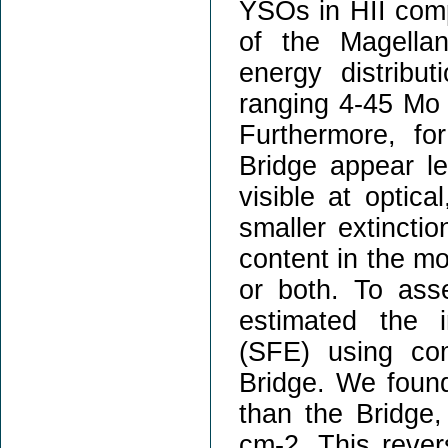
YSOs in HII comp
of the Magella
energy distrib
ranging 4-45 Mo 
Furthermore, f
Bridge appear l
visible at optic
smaller extinctio
content in the mo
or both. To ass
estimated the i
(SFE) using co
Bridge. We foun
than the Bridge,
cm-2. This revers