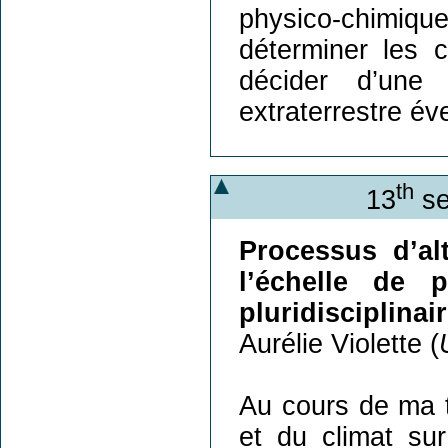
physico-chimiq
déterminer les co
décider d’une 
extraterrestre év
th
13
se
Processus d’al
l’échelle de 
pluridisciplinai
Aurélie Violette (
Au cours de ma th
et du climat sur 