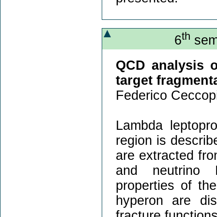
th
6
semi
QCD analysis o
target fragment
Federico Ceccopi
Lambda leptopro
region is describ
are extracted fr
and neutrino 
properties of th
hyperon are di
fracture functions