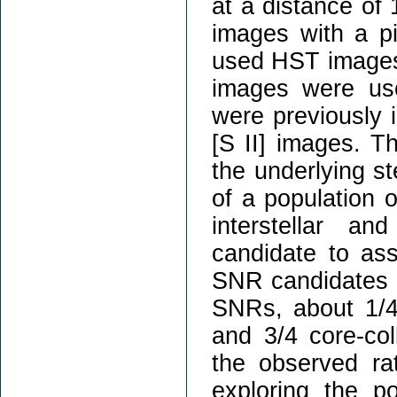
at a distance of
images with a pi
used HST images
images were use
were previously 
[S II] images. 
the underlying st
of a population o
interstellar a
candidate to ass
SNR candidates 
SNRs, about 1/4
and 3/4 core-col
the observed rat
exploring the p