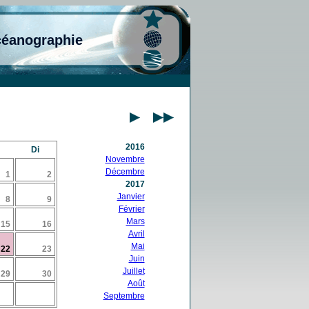
céanographie
2016
Di
Novembre
Décembre
1
2
2017
Janvier
8
9
Février
Mars
15
16
Avril
Mai
22
23
Juin
Juillet
29
30
Août
Septembre