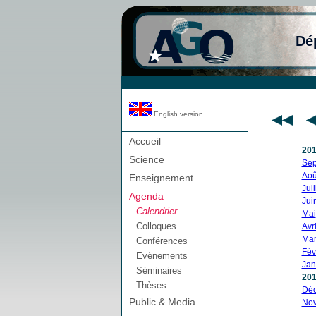
Dé
English version
Accueil
20
Science
Sep
Aoû
Enseignement
Juil
Agenda
Jui
Calendrier
Mai
Colloques
Avri
Mar
Conférences
Fév
Evènements
Jan
Séminaires
20
Thèses
Dé
Public & Media
No