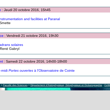
e
: Jeudi 20 octobre 2016, 15h45
nstrumentation and facilities at Paranal
 Smette
ce
: Vendredi 21 octobre 2016, 19h30
adrans solaires
René Gabryl
nt
: Samedi 22 octobre 2016, 14h00-18h00
-midi
Portes ouvertes
à l'Observatoire de Cointe
e
>
Faculté des Sciences
>
Département d'Astrophysique, Géophysique et Océanographie
:
CoW