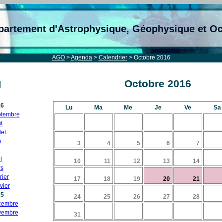
partement d'Astrophysique, Géophysique et O
AGO
>
Agenda
>
Calendrier
> Octobre 2016
Octobre 2016
16
Lu
Ma
Me
Je
Ve
Sa
tembre
t
let
n
3
4
5
6
7
l
10
11
12
13
14
s
rier
17
18
19
20
21
vier
15
24
25
26
27
28
cembre
vembre
31