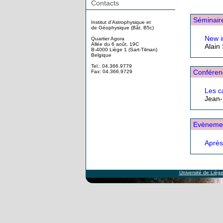
Contacts
Séminair
Institut d'Astrophysique et
de Géophysique (Bât. B5c)
New i
Quartier Agora
Allée du 6 août, 19C
Alain
B-4000 Liège 1 (Sart-Tilman)
Belgique
Tel.: 04.366.9779
Conféren
Fax: 04.366.9729
Les c
Jean-
Evèneme
Après
Université de Lièg