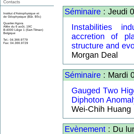
Contacts
Séminaire
: Jeudi 
Institut d'Astrophysique et
de Géophysique (Bât. B5c)
Quartier Agora
Instabilities 
Allée du 6 août, 19C
B-4000 Liège 1 (Sart-Tilman)
Belgique
accretion of pl
Tel.: 04.366.9779
structure and evo
Fax: 04.366.9729
Morgan Deal
Séminaire
: Mardi 
Gauged Two Hig
Diphoton Anomal
Wei-Chih Huang
Evènement
: Du lu