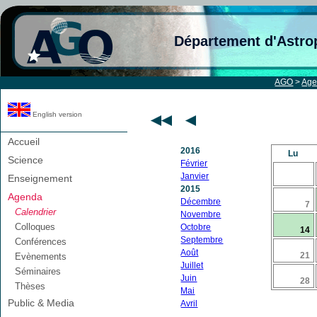
Département d'Astro
AGO
>
Age
English version
Accueil
2016
Lu
Science
Février
Janvier
Enseignement
2015
Agenda
Décembre
7
Calendrier
Novembre
Colloques
Octobre
14
Septembre
Conférences
Août
21
Evènements
Juillet
Séminaires
Juin
28
Thèses
Mai
Public & Media
Avril