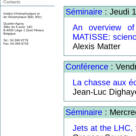
Contacts
Séminaire
: Jeudi 1
Institut d'Astrophysique et
de Géophysique (Bât. B5c)
Quartier Agora
An overview of 
Allée du 6 août, 19C
B-4000 Liège 1 (Sart-Tilman)
Belgique
MATISSE: science
Tel.: 04.366.9779
Alexis Matter
Fax: 04.366.9729
Conférence
: Vendr
La chasse aux éc
Jean-Luc Dighay
Séminaire
: Mercre
Jets at the LHC,