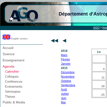
Département d'Astro
AGO
>
Ag
English version
Accueil
2016
Lu
Science
Mars
Février
Enseignement
Janvier
Agenda
2015
4
Calendrier
Décembre
Colloques
Novembre
11
Octobre
Conférences
Septembre
18
Evènements
Août
Séminaires
Juillet
25
Thèses
Juin
Public & Media
Mai