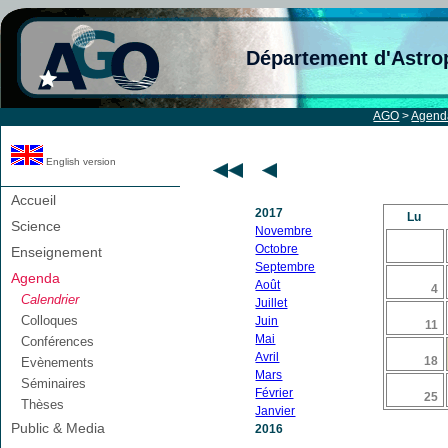
Département d'Astro
AGO
>
Agend
English version
Accueil
2017
Lu
Science
Novembre
Octobre
Enseignement
Septembre
Agenda
Août
4
Calendrier
Juillet
Colloques
Juin
11
Mai
Conférences
Avril
18
Evènements
Mars
Séminaires
Février
25
Thèses
Janvier
Public & Media
2016