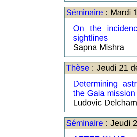
Séminaire
: Mardi 
On the inciden
sightlines
Sapna Mishra
Thèse
: Jeudi 21 
Determining ast
the Gaia mission
Ludovic Delcham
Séminaire
: Jeudi 