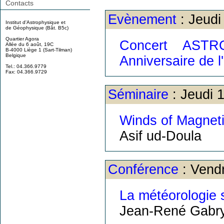
Contacts
Evènement
: Jeudi
Institut d'Astrophysique et
de Géophysique (Bât. B5c)
Quartier Agora
Concert ASTR
Allée du 6 août, 19C
B-4000 Liège 1 (Sart-Tilman)
Belgique
Anniversaire de l
Tel.: 04.366.9779
Fax: 04.366.9729
Séminaire
: Jeudi 
Winds of Magneti
Asif ud-Doula
Conférence
: Vend
La météorologie s
Jean-René Gabry