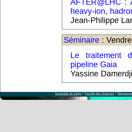
AFTER@LHC : A 
heavy-ion, hadron
Jean-Philippe La
Séminaire
: Vendre
Le traitement 
pipeline Gaia
Yassine Damerdj
Université de Liège
>
Faculté des Sciences
>
Départeme