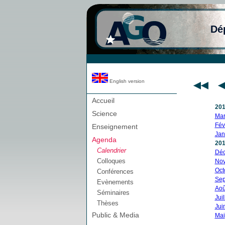
Dé
English version
Accueil
20
Science
Mar
Fév
Enseignement
Jan
Agenda
20
Calendrier
Dé
Colloques
No
Oct
Conférences
Sep
Evènements
Aoû
Séminaires
Juil
Thèses
Jui
Public & Media
Mai