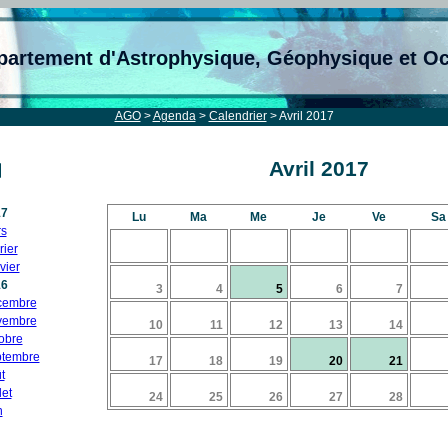
partement d'Astrophysique, Géophysique et O
AGO
>
Agenda
>
Calendrier
> Avril 2017
Avril 2017
17
Lu
Ma
Me
Je
Ve
Sa
s
rier
vier
16
3
4
5
6
7
cembre
vembre
10
11
12
13
14
obre
tembre
17
18
19
20
21
t
let
24
25
26
27
28
n