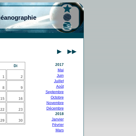
céanographie
2017
Di
Mai
Juin
1
2
Juillet
Août
8
9
Septembre
Octobre
15
16
Novembre
Décembre
22
23
2018
Janvier
29
30
Février
Mars