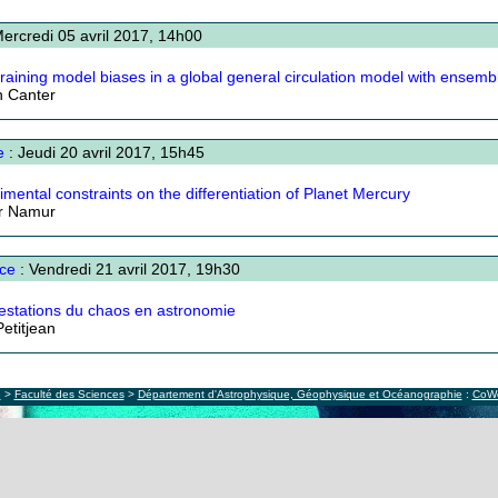
ercredi 05 avril 2017, 14h00
raining model biases in a global general circulation model with ensemb
n Canter
e
: Jeudi 20 avril 2017, 15h45
imental constraints on the differentiation of Planet Mercury
er Namur
ce
: Vendredi 21 avril 2017, 19h30
estations du chaos en astronomie
Petitjean
e
>
Faculté des Sciences
>
Département d'Astrophysique, Géophysique et Océanographie
:
CoW