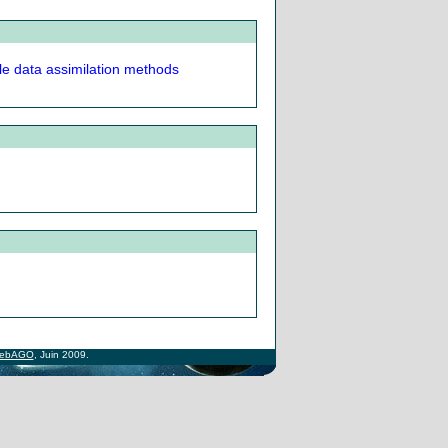
le data assimilation methods
ebAGO
, Juin 2009.