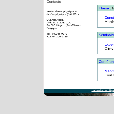
Contacts
Thèse
: M
Institut d'Astrophysique et
de Géophysique (Bât. B5c)
Const
Quartier Agora
Marti
Allée du 6 août, 19C
B-4000 Liège 1 (Sart-Tilman)
Belgique
Tel.: 04.366.9779
Séminair
Fax: 04.366.9729
Exper
Olivi
Conféren
Manif
Cyril 
Université de Lièg