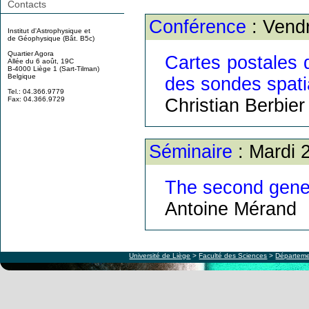
Contacts
Conférence
: Vendr
Institut d'Astrophysique et
de Géophysique (Bât. B5c)
Quartier Agora
Cartes postales 
Allée du 6 août, 19C
B-4000 Liège 1 (Sart-Tilman)
Belgique
des sondes spati
Tel.: 04.366.9779
Christian Berbier
Fax: 04.366.9729
Séminaire
: Mardi 
The second gener
Antoine Mérand
Université de Liège
>
Faculté des Sciences
>
Départeme