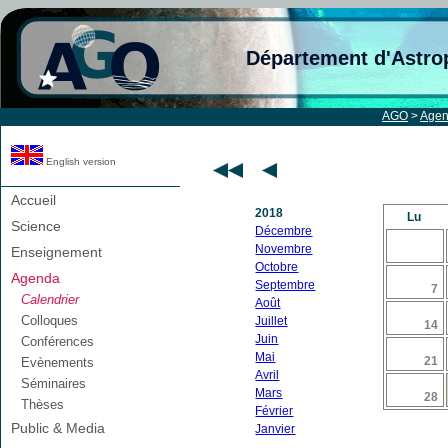
Département d'Astro
AGO
>
Age
English version
Accueil
2018
Lu
Science
Décembre
Novembre
Enseignement
Octobre
Agenda
Septembre
7
Calendrier
Août
Colloques
Juillet
14
Juin
Conférences
Mai
21
Evènements
Avril
Séminaires
Mars
28
Thèses
Février
Public & Media
Janvier