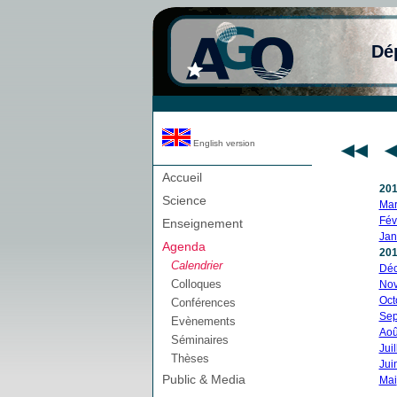
Dé
English version
Accueil
20
Science
Mar
Fév
Enseignement
Jan
Agenda
20
Calendrier
Dé
Colloques
No
Oct
Conférences
Sep
Evènements
Aoû
Séminaires
Juil
Thèses
Jui
Public & Media
Mai