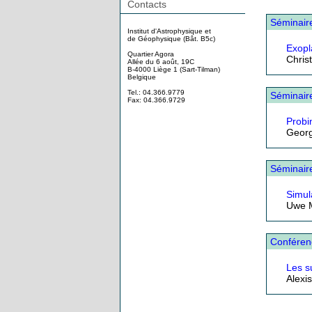
Contacts
Séminair
Institut d'Astrophysique et
de Géophysique (Bât. B5c)
Exopl
Quartier Agora
Chris
Allée du 6 août, 19C
B-4000 Liège 1 (Sart-Tilman)
Belgique
Tel.: 04.366.9779
Séminair
Fax: 04.366.9729
Probin
Georg
Séminair
Simul
Uwe M
Conféren
Les 
Alexi