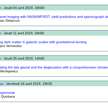
e
: Jeudi 04 avril 2019, 16h00
anet imaging with NASA/WFIRST: yield predictions and spectrograph 
tian Delacroix
e
: Jeudi 11 avril 2019, 16h00
g dark matter in galactic scales with gravitational lensing
ios Vernardos
e
: Jeudi 25 avril 2019, 14h00
ating the late glacial and the deglaciation with a comprehensive climat
ikolajewicz
ce
: Vendredi 26 avril 2019, 19h30
supernovæ
s Quintana