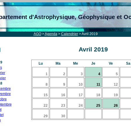
partement d'Astrophysique, Géophysique et O
AGO
>
Agenda
>
Calendrier
> Avril 2019
Avril 2019
19
Lu
Ma
Me
Je
Ve
Sa
s
rier
1
2
3
4
5
vier
18
8
9
10
11
12
cembre
vembre
15
16
17
18
19
obre
tembre
22
23
24
25
26
t
let
29
30
n