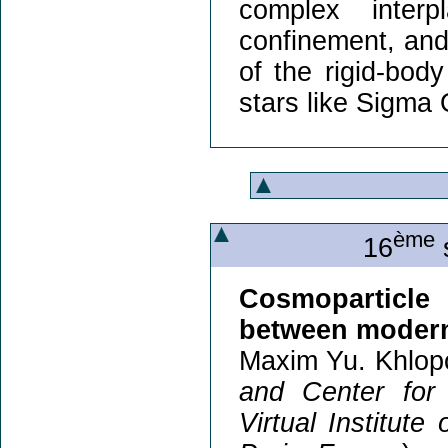
complex inter
confinement, and 
of the rigid-bod
stars like Sigma 
ème
16
s
Cosmoparticle 
between modern
Maxim Yu. Khlop
and Center for
Virtual Institute