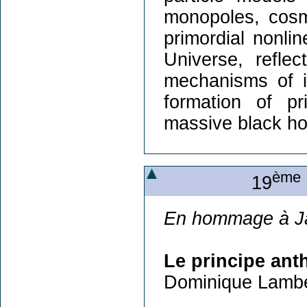
monopoles, cosm
primordial nonlin
Universe, refle
mechanisms of i
formation of pr
massive black ho
ème
19
En hommage à J
Le principe ant
Dominique Lambe