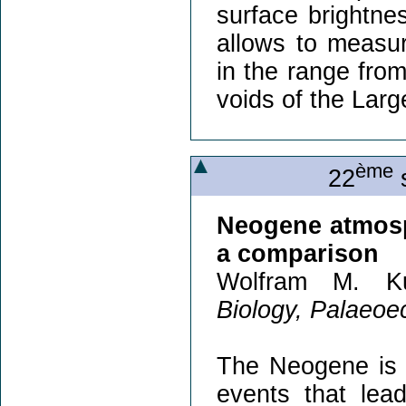
surface brightnes
allows to measu
in the range from
voids of the Larg
ème
22
s
Neogene atmosp
a comparison
Wolfram M. Ku
Biology, Palaeoec
The Neogene is c
events that lea