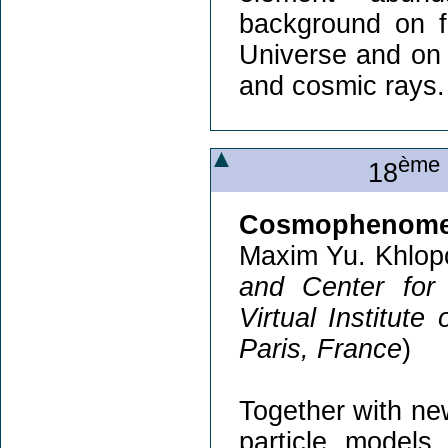
background on fo
Universe and on
and cosmic rays.
ème
18
Cosmophenomen
Maxim Yu. Khlop
and Center for
Virtual Institute
Paris, France
)
Together with ne
particle models