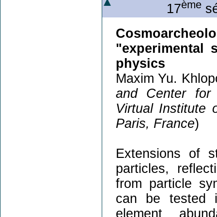
ème
17
sé
Cosmoarcheol
"experimental 
physics
Maxim Yu. Khlop
and Center for
Virtual Institute
Paris, France
)
Extensions of 
particles, refle
from particle s
can be tested i
element abun