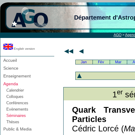
Département d'Astro
AGO
>
Agen
English version
Accueil
Jan
Fév
Mar
A
Science
Enseignement
Agenda
Calendrier
er
1
sém
Colloques
Conférences
Quark Transve
Evènements
Séminaires
Particles
Thèses
Cédric Lorcé (
Ma
Public & Media