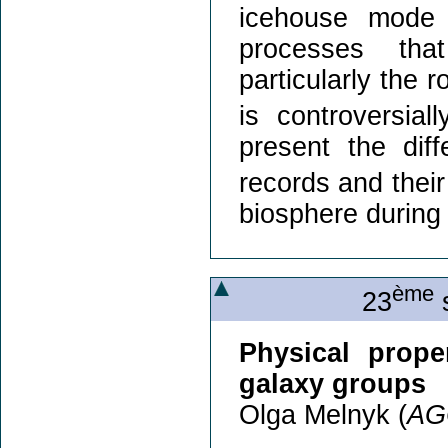
icehouse mode
processes th
particularly the 
is controversial
present the dif
records and their 
biosphere during
ème
23
s
Physical prope
galaxy groups
Olga Melnyk (
AG