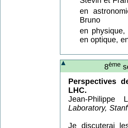
Stevin et Fra
en astronomi
Bruno
en physique, 
en optique, e
ème
8
sé
Perspectives d
LHC.
Jean-Philippe 
Laboratory, Stan
Je discuterai le