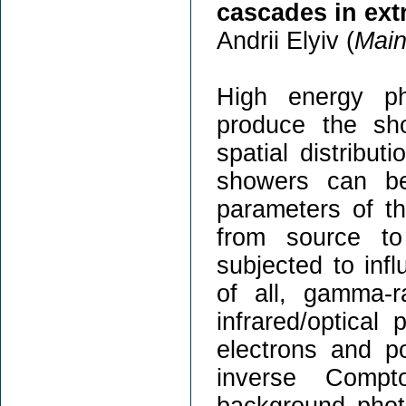
cascades in ext
Andrii Elyiv (
Main
High energy ph
produce the sh
spatial distribu
showers can be
parameters of th
from source t
subjected to infl
of all, gamma-r
infrared/optica
electrons and p
inverse Compt
background phot