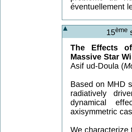
éventuellement l
ème
15
s
The Effects o
Massive Star W
Asif ud-Doula (
Mo
Based on MHD sim
radiatively dri
dynamical effe
axisymmetric case
We characterize t