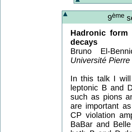
ème
9
sé
Hadronic form 
decays
Bruno El-Benn
Université Pierre
In this talk I wi
leptonic B and 
such as pions an
are important as
CP violation am
BaBar and Belle 