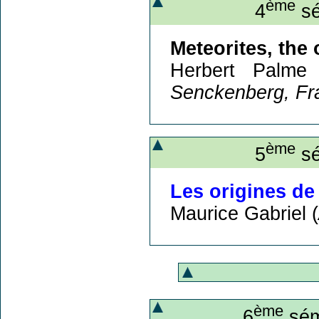
ème
4
sé
Meteorites, the 
Herbert Palme
Senckenberg, Fr
ème
5
sé
Les origines de
Maurice Gabriel (
ème
6
sém