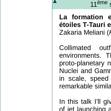
ème
11
s
La formation e
étoiles T-Tauri 
Zakaria Meliani (
Collimated ou
environments. T
proto-planetary 
Nuclei and Gamm
in scale, speed
remarkable simila
In this talk I'll
of jet launching 