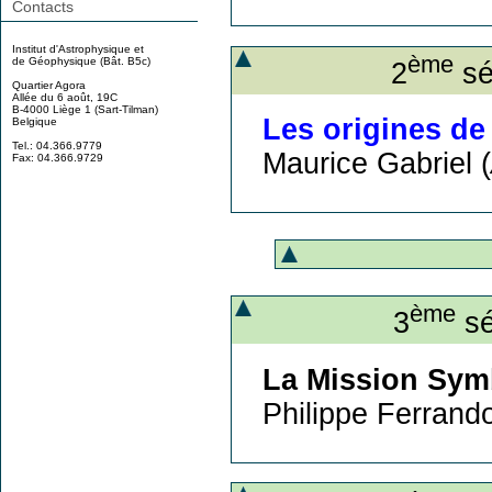
Contacts
Institut d'Astrophysique et
ème
de Géophysique (Bât. B5c)
2
sé
Quartier Agora
Allée du 6 août, 19C
B-4000 Liège 1 (Sart-Tilman)
Les origines de
Belgique
Tel.: 04.366.9779
Maurice Gabriel (
Fax: 04.366.9729
ème
3
sé
La Mission Symbo
Philippe Ferrando