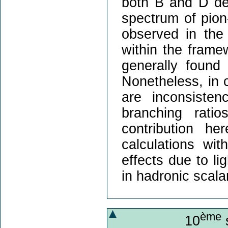
both B and D de
spectrum of pio
observed in the 
within the frame
generally found 
Nonetheless, in 
are inconsisten
branching rati
contribution h
calculations wit
effects due to li
in hadronic scala
ème
10
s