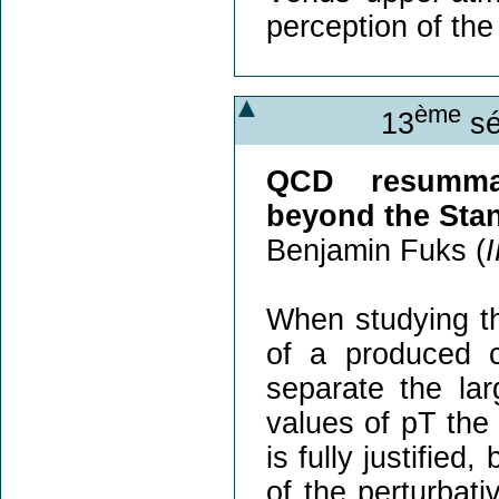
perception of th
ème
13
sé
QCD resummat
beyond the Sta
Benjamin Fuks (
When studying th
of a produced co
separate the lar
values of pT the 
is fully justified
of the perturbat