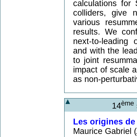
calculations for
colliders, give
various resumme
results. We conf
next-to-leadin
and with the lea
to joint resumma
impact of scale 
as non-perturbati
ème
14
Les origines de 
Maurice Gabriel (