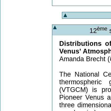
ème
12
s
Distributions o
Venus’ Atmosp
Amanda Brecht (
The National C
thermospheric 
(VTGCM) is prod
Pioneer Venus a
three dimensiona