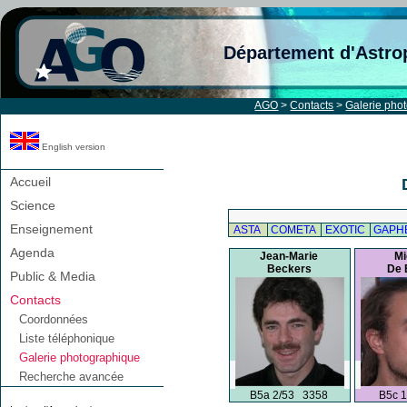
Département d'Astro
AGO
>
Contacts
>
Galerie pho
English version
Accueil
Science
Enseignement
ASTA
COMETA
EXOTIC
GAPH
Agenda
Jean-Marie
Mi
Beckers
De 
Public & Media
Contacts
Coordonnées
Liste téléphonique
Galerie photographique
Recherche avancée
B5a 2/53 3358
B5c 