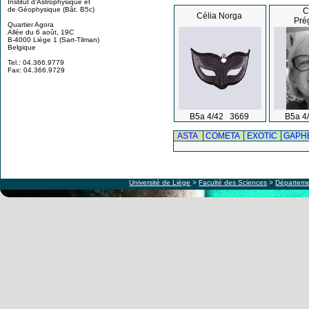
Institut d'Astrophysique et
de Géophysique (Bât. B5c)
C
Célia Norga
Pré
Quartier Agora
Allée du 6 août, 19C
B-4000 Liège 1 (Sart-Tilman)
Belgique
Tel.: 04.366.9779
Fax: 04.366.9729
B5a 4/42 3669
B5a 4
ASTA
COMETA
EXOTIC
GAPH
Université de Liège
>
Faculté des Sciences
>
Départeme