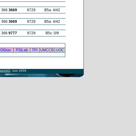
4 366
3669
9729
B5a: 4/42
4 366
3669
9729
B5a: 4/42
4 366
9777
9729
B5c: 0/9
OGrav
PSILab
TPI
UMCCB
UOC
ebAGO
, Juin 2009.