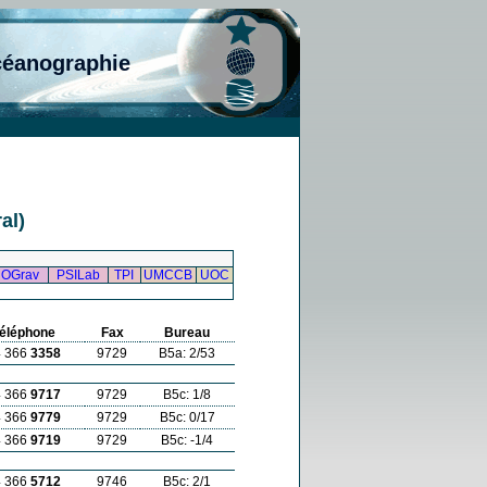
céanographie
al)
OGrav
PSILab
TPI
UMCCB
UOC
éléphone
Fax
Bureau
4 366
3358
9729
B5a: 2/53
4 366
9717
9729
B5c: 1/8
4 366
9779
9729
B5c: 0/17
4 366
9719
9729
B5c: -1/4
4 366
5712
9746
B5c: 2/1