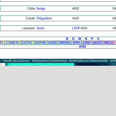
Célia
Norga
AGO
0
Cécile
Prégaldien
AGO
0
Lauriane
Soret
LPAP
AGO
0
B
D
M
N
P
S
TA
COMETA
EXOTIC
GAPHE
GHER
GIRPAS
IFPA
LPAP
MAST
MEGA
AGO
e
>
Faculté des Sciences
>
Département d'Astrophysique, Géophysique et Océanographie
:
CoW