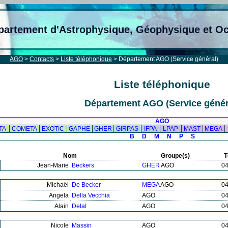
partement d'Astrophysique, Géophysique et O
AGO
>
Contacts
>
Liste téléphonique
> Département AGO (Service général)
Liste téléphonique
Département AGO (Service génér
AGO
TA
COMETA
EXOTIC
GAPHE
GHER
GIRPAS
IFPA
LPAP
MAST
MEGA
B
D
M
N
P
S
Nom
Groupe(s)
T
Jean-Marie
Beckers
GHER
AGO
0
Michaël
De Becker
MEGA
AGO
0
Angela
Della Vecchia
AGO
0
Alain
Detal
AGO
0
Nicole
Massin
AGO
0