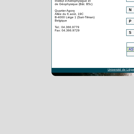
Institut d'Astrophysique et
de Géophysique (Bât. B5c)
N
Quartier Agora
Allée du 6 août, 19C
B-4000 Liège 1 (Sart-Tilman)
Belgique
P
Tel.: 04.366.9779
Fax: 04.366.9729
S
AS
Université de Lièg