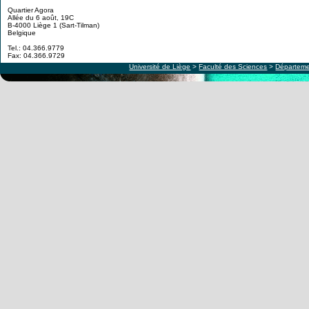
Quartier Agora
Allée du 6 août, 19C
B-4000 Liège 1 (Sart-Tilman)
Belgique
Tel.: 04.366.9779
Fax: 04.366.9729
Université de Liège
>
Faculté des Sciences
>
Départeme