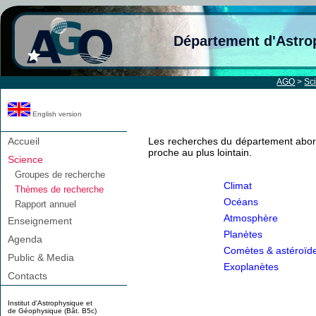
Département d'Astro
AGO
>
Sc
English version
Accueil
Les recherches du département abord
proche au plus lointain.
Science
Groupes de recherche
Climat
Thèmes de recherche
Océans
Rapport annuel
Atmosphère
Enseignement
Planètes
Agenda
Comètes & astéroïd
Public & Media
Exoplanètes
Contacts
Institut d'Astrophysique et
de Géophysique (Bât. B5c)